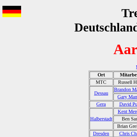
Tr
Deutschland
Aar
Ort
Mitarbe
MTC
Russell 
Brandon M
Dessau
Gary Ma
Gera
David P
Kent Mer
Halberstadt
Ben Sa
Brian Gre
Dresden
Chris Cha